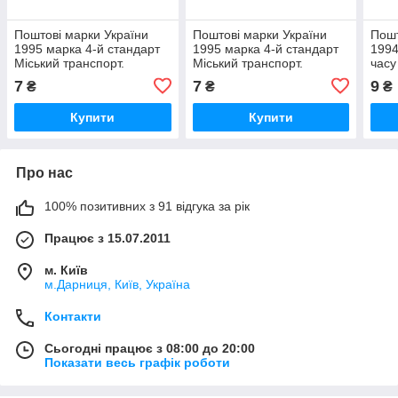
Поштові марки України
Поштові марки України
Пошт
1995 марка 4-й стандарт
1995 марка 4-й стандарт
1994
Міський транспорт.
Міський транспорт.
часу
Тролейбус (номінал і)
Автобус (номінал З)
Хвой
7
7
9
₴
₴
₴
куль
Купити
Купити
Про нас
100% позитивних з 91 відгука за рік
Працює з 15.07.2011
м. Київ
м.Дарниця, Київ, Україна
Контакти
Сьогодні працює з 08:00 до 20:00
Показати весь графік роботи