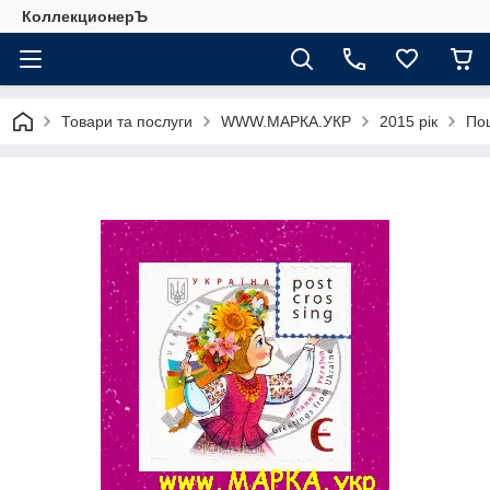
КоллекционерЪ
Товари та послуги
WWW.МАРКА.УКР
2015 рік
Пош