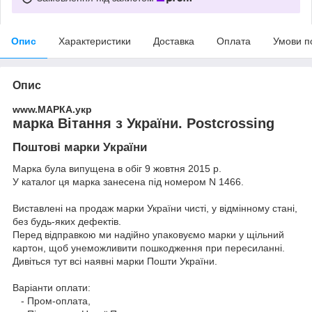
Опис
Характеристики
Доставка
Оплата
Умови п
Опис
www.МАРКА.укр
марка Вітання з України. Postcrossіng
Поштові марки України
Марка була випущена в обіг 9 жовтня 2015 р.
У каталог ця марка занесена під номером N 1466.
Виставлені на продаж марки України чисті, у відмінному стані,
без будь-яких дефектів.
Перед відправкою ми надійно упаковуємо марки у щільний
картон, щоб унеможливити пошкодження при пересиланні.
Дивіться тут всі наявні
марки Пошти України.
Варіанти оплати:
- Пром-оплата,