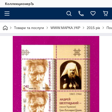
КоллекционерЪ
Товари та послуги
WWW.МАРКА.УКР
2015 рік
Пош