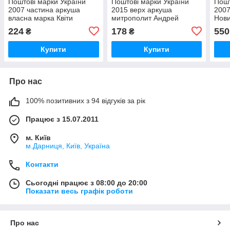
Поштові марки України
Поштові марки України
Пошт
2007 частина аркуша
2015 верх аркуша
2007
власна марка Квіти
митрополит Андрей
Нов
корабель Сагайдачний
Шептицький. 150 років від
Укр
224
178
550
₴
₴
КУТ ПВ
дня народження
Купити
Купити
Про нас
100% позитивних з 94 відгуків за рік
Працює з 15.07.2011
м. Київ
м.Дарниця, Київ, Україна
Контакти
Сьогодні працює з 08:00 до 20:00
Показати весь графік роботи
Про нас