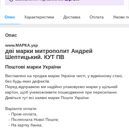
Опис
Характеристики
Доставка
Оплата
Умови п
Опис
www.МАРКА.укр
дві марки митрополит Андрей
Шептицький. КУТ ПВ
Поштові марки України
Виставлені на продаж марки України чисті, у відмінному стані,
без будь-яких дефектів.
Перед відправкою ми надійно упаковуємо марки у щільний
картон, щоб унеможливити пошкодження при пересиланні.
Дивіться тут всі наявні
марки Пошти України.
Варіанти оплати:
- Пром-оплата,
- Післяплата Нової Пошти;
- На картку банка;