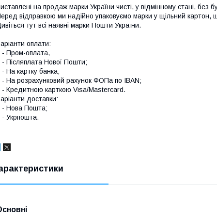
иставлені на продаж марки України чисті, у відмінному стані, без б
еред відправкою ми надійно упаковуємо марки у щільний картон,
ивіться тут всі наявні
марки Пошти України.
аріанти оплати:
 Пром-оплата,
 Післяплата Нової Пошти;
 На картку банка;
 На розрахунковий рахунок ФОПа по IBAN;
 Кредитною карткою Visa/Mastercard.
аріанти доставки:
- Нова Пошта;
 Укрпошта.
арактеристики
Основні