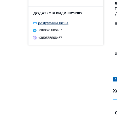
В
П
Д
post@marka.biz.ua
В
-
+380675806467
-
+380675806467
-
-
-
В
-
Х