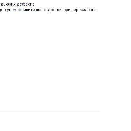
удь-яких дефектів.
 щоб унеможливити пошкодження при пересиланні.