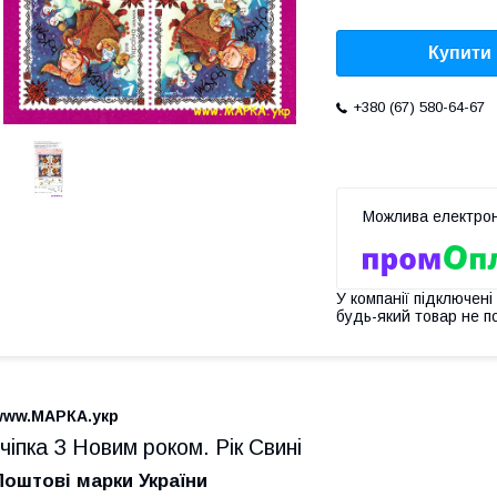
Купити
+380 (67) 580-64-67
У компанії підключені
будь-який товар не п
www.МАРКА.укр
зчіпка З Новим роком. Рік Свині
Поштові марки України