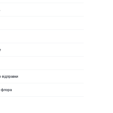
а
е
о відправки
а флора