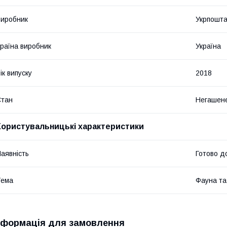
иробник
Укрпошт
раїна виробник
Україна
ік випуску
2018
Стан
Негашен
Користувальницькі характеристики
аявність
Готово д
Тема
Фауна т
нформація для замовлення