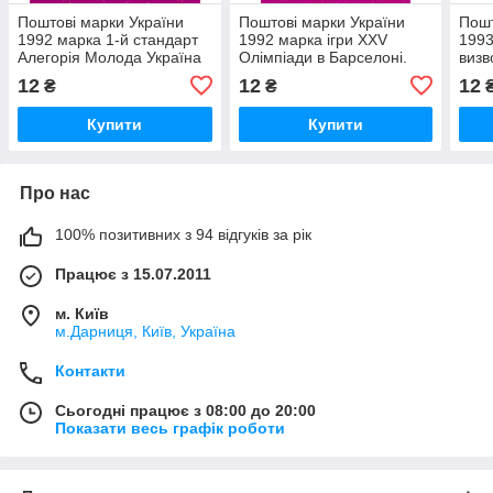
Поштові марки України
Поштові марки України
Пошт
1992 марка 1-й стандарт
1992 марка ігри XXV
1993
Алегорія Молода Україна
Олімпіади в Барселоні.
визв
(50.00)
Стрибун із жердиною.
фаши
12
12
12
₴
₴
(4.00)
Купити
Купити
Про нас
100% позитивних з 94 відгуків за рік
Працює з 15.07.2011
м. Київ
м.Дарниця, Київ, Україна
Контакти
Сьогодні працює з 08:00 до 20:00
Показати весь графік роботи