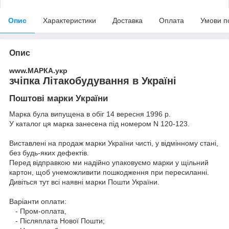
Опис
Характеристики
Доставка
Оплата
Умови п
Опис
www.МАРКА.укр
зчіпка Літакобудування в Україні
Поштові марки України
Марка була випущена в обіг 14 вересня 1996 р.
У каталог ця марка занесена під номером N 120-123.
Виставлені на продаж марки України чисті, у відмінному стані,
без будь-яких дефектів.
Перед відправкою ми надійно упаковуємо марки у щільний
картон, щоб унеможливити пошкодження при пересиланні.
Дивіться тут всі наявні
марки Пошти України.
Варіанти оплати:
- Пром-оплата,
- Післяплата Нової Пошти;