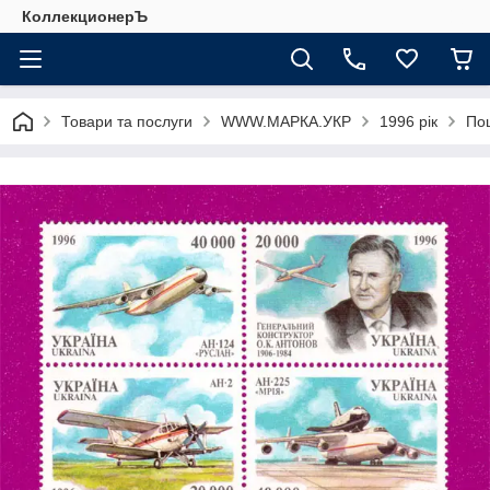
КоллекционерЪ
Товари та послуги
WWW.МАРКА.УКР
1996 рік
Пош