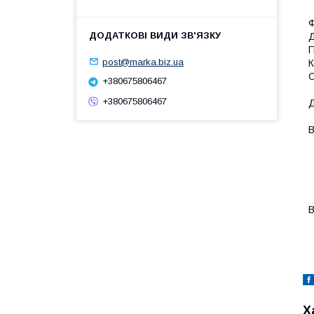
Ф
Д
П
post@marka.biz.ua
К
О
+380675806467
+380675806467
Д
В
-
-
-
-
-
В
-
-
Х