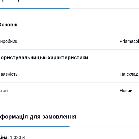
Основні
иробник
Prismacol
Користувальницькі характеристики
аявність
На склад
Стан
Новий
нформація для замовлення
іна:
1 020 ₴