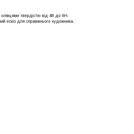
з олівцями твердістю від 4B до 6H.
ний ескіз для справжнього художника.