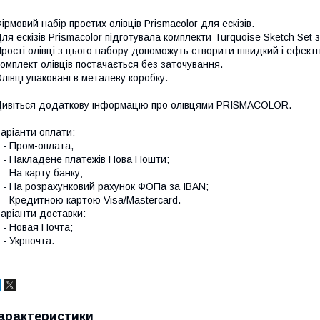
ірмовий набір простих олівців Prismacolor для ескізів.
ля ескізів Prismacolor підготувала комплекти Turquoise Sketch Set 
рості олівці з цього набору допоможуть створити швидкий і ефект
омплект олівців постачається без заточування.
лівці упаковані в металеву коробку.
ивіться додаткову інформацію про
олівцями PRISMACOLOR
.
аріанти оплати:
 Пром-оплата,
 Накладене платежів Нова Пошти;
 На карту банку;
 На розрахунковий рахунок ФОПа за IBAN;
 Кредитною картою Visa/Mastercard.
аріанти доставки:
 Новая Почта;
 Укрпочта.
арактеристики