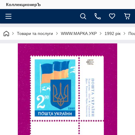
КоллекционерЪ
Товари та послуги
WWW.МАРКА.УКР
1992 рік
Пош