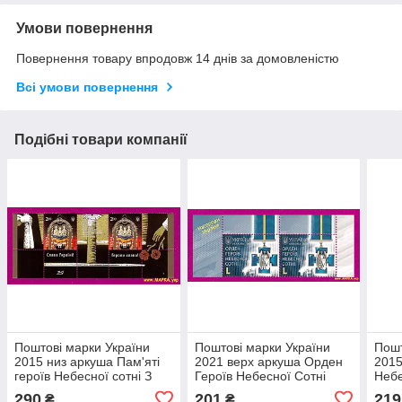
Умови повернення
Повернення товару впродовж 14 днів за домовленістю
Всі умови повернення
Подібні товари компанії
Поштові марки України
Поштові марки України
Пошт
2015 низ аркуша Пам'яті
2021 верх аркуша Орден
2015
героїв Небесної сотні З
Героїв Небесної Сотні
Небе
КУПОНОМ
КУП
290
201
219
₴
₴