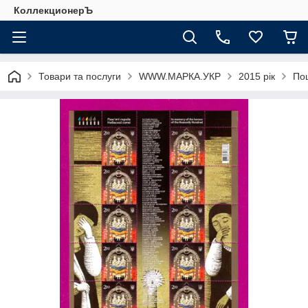
КоллекционерЪ
Товари та послуги
WWW.МАРКА.УКР
2015 рік
Пош