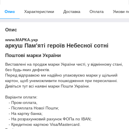
Опис
Характеристики
Доставка
Оплата
Умови п
Опис
www.МАРКА.укр
аркуш Пам'яті героїв Небесної сотні
Поштові марки України
Виставлені на продаж марки України чисті, у відмінному стані,
без будь-яких дефектів.
Перед відправкою ми надійно упаковуємо марки у щільний
картон, щоб унеможливити пошкодження при пересиланні.
Дивіться тут всі наявні
марки Пошти України.
Варіанти оплати:
- Пром-оплата,
- Післяплата Нової Пошти;
- На картку банка;
- На розрахунковий рахунок ФОПа по IBAN;
- Кредитною карткою Visa/Mastercard.