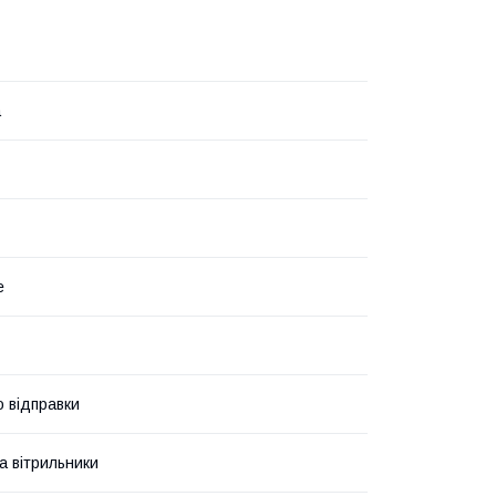
а
е
о відправки
а вітрильники