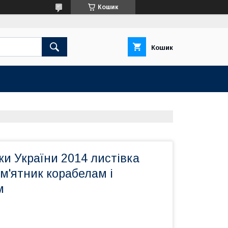
Кошик
Кошик
и України 2014 листівка
м'ятник корабелам і
м