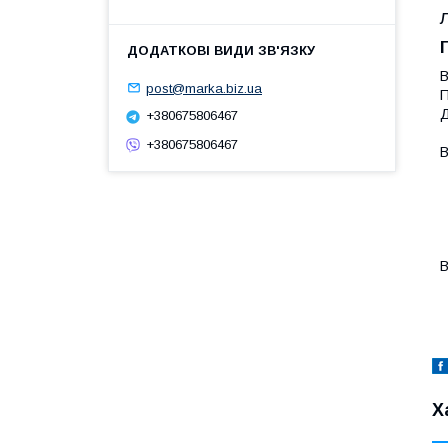
В
post@marka.biz.ua
П
Д
+380675806467
+380675806467
В
-
-
-
-
-
В
-
Х