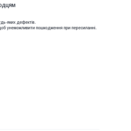
водцям
удь-яких дефектів.
 щоб унеможливити пошкодження при пересиланні.