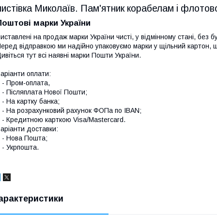
листівка Миколаїв. Пам'ятник корабелам і флото
Поштові марки України
иставлені на продаж марки України чисті, у відмінному стані, без б
еред відправкою ми надійно упаковуємо марки у щільний картон,
ивіться тут всі наявні
марки Пошти України.
аріанти оплати:
 Пром-оплата,
 Післяплата Нової Пошти;
 На картку банка;
 На розрахунковий рахунок ФОПа по IBAN;
 Кредитною карткою Visa/Mastercard.
аріанти доставки:
- Нова Пошта;
 Укрпошта.
арактеристики