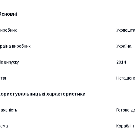
Основні
иробник
Укрпошт
раїна виробник
Україна
ік випуску
2014
Стан
Негашен
Користувальницькі характеристики
аявність
Готово д
Тема
Кораблі т