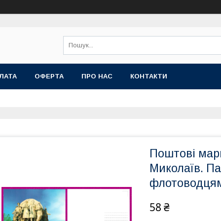
ЛАТА
ОФЕРТА
ПРО НАС
КОНТАКТИ
Поштові марк
Миколаїв. Па
флотоводця
58 ₴