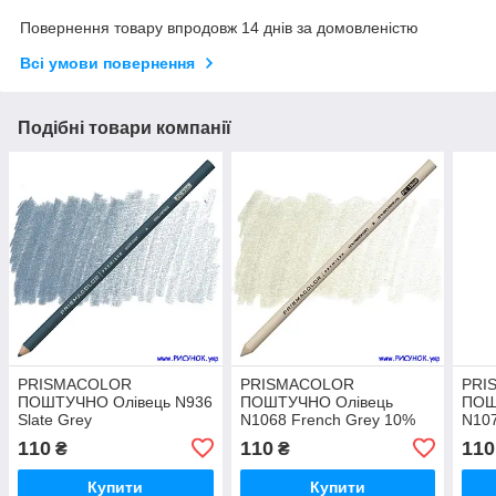
Повернення товару впродовж 14 днів за домовленістю
Всі умови повернення
Подібні товари компанії
PRISMACOLOR
PRISMACOLOR
PRI
ПОШТУЧНО Олівець N936
ПОШТУЧНО Олівець
ПОШ
Slate Grey
N1068 French Grey 10%
N107
110
110
110
₴
₴
Купити
Купити