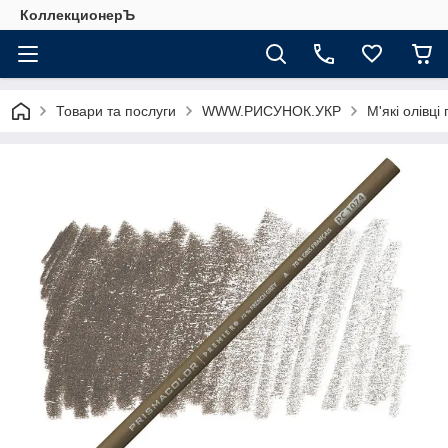
КоллекционерЪ
Товари та послуги
WWW.РИСУНОК.УКР
М'які олівці