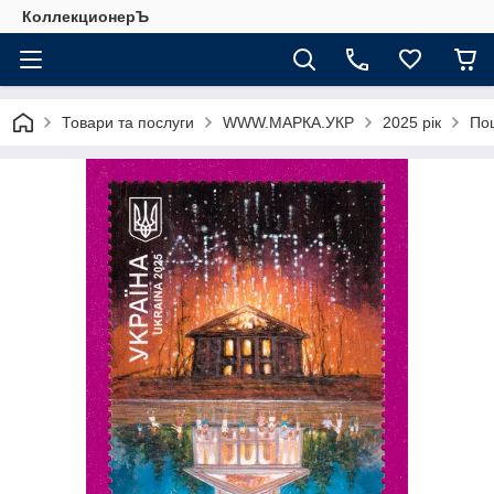
КоллекционерЪ
Товари та послуги
WWW.МАРКА.УКР
2025 рік
Пош