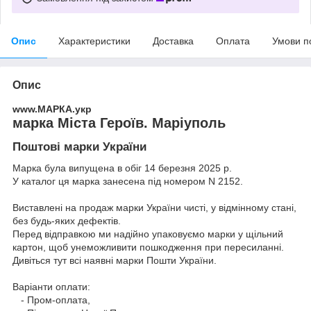
Опис
Характеристики
Доставка
Оплата
Умови п
Опис
www.МАРКА.укр
марка Міста Героїв. Маріуполь
Поштові марки України
Марка була випущена в обіг 14 березня 2025 р.
У каталог ця марка занесена під номером N 2152.
Виставлені на продаж марки України чисті, у відмінному стані,
без будь-яких дефектів.
Перед відправкою ми надійно упаковуємо марки у щільний
картон, щоб унеможливити пошкодження при пересиланні.
Дивіться тут всі наявні
марки Пошти України.
Варіанти оплати:
- Пром-оплата,