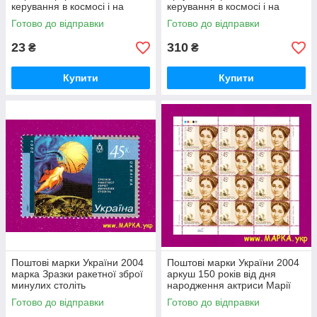
керування в космосі і на
керування в космосі і на
землі
землі
Готово до відправки
Готово до відправки
23
310
₴
₴
Купити
Купити
Поштові марки України 2004
Поштові марки України 2004
марка Зразки ракетної зброї
аркуш 150 років від дня
минулих століть
народження актриси Марії
Заньковецької
Готово до відправки
Готово до відправки