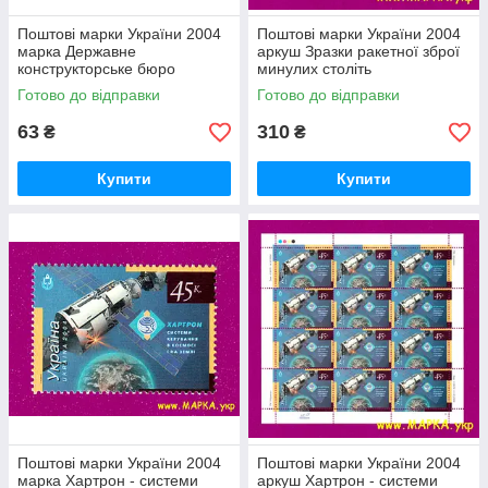
Поштові марки України 2004
Поштові марки України 2004
марка Державне
аркуш Зразки ракетної зброї
конструкторське бюро
минулих століть
Південне ім. М.К.Янгеля
Готово до відправки
Готово до відправки
63
310
₴
₴
Купити
Купити
Поштові марки України 2004
Поштові марки України 2004
марка Хартрон - системи
аркуш Хартрон - системи