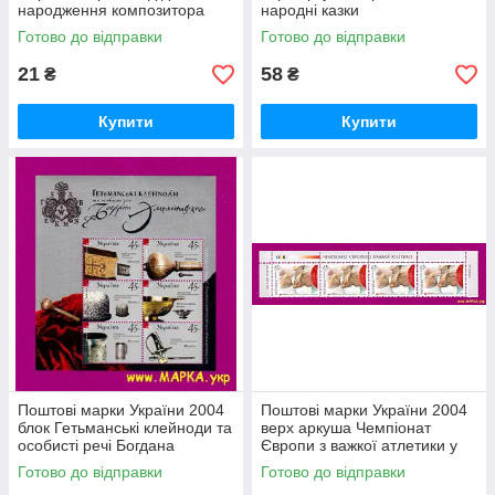
народження композитора
народні казки
Станіслава Людкевича
Готово до відправки
Готово до відправки
21
58
₴
₴
Купити
Купити
Поштові марки України 2004
Поштові марки України 2004
блок Гетьманські клейноди та
верх аркуша Чемпіонат
особисті речі Богдана
Європи з важкої атлетики у
Хмельницького
м.Київ
Готово до відправки
Готово до відправки