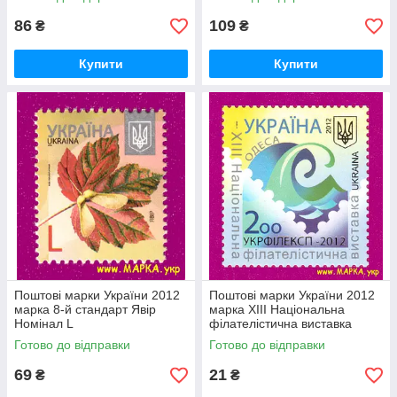
86
109
₴
₴
Купити
Купити
Поштові марки України 2012
Поштові марки України 2012
марка 8-й стандарт Явір
марка ХІІІ Національна
Номінал L
філателістична виставка
Укрфілексп-2012 Одеса
Готово до відправки
Готово до відправки
69
21
₴
₴