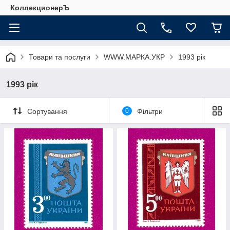
КоллекционерЪ
Товари та послуги
WWW.МАРКА.УКР
1993 рік
1993 рік
Сортування
0
Фільтри