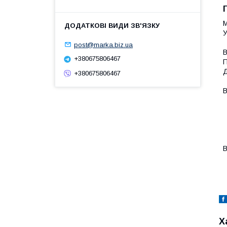
М
У
post@marka.biz.ua
В
+380675806467
П
Д
+380675806467
В
-
-
-
-
-
В
-
Х