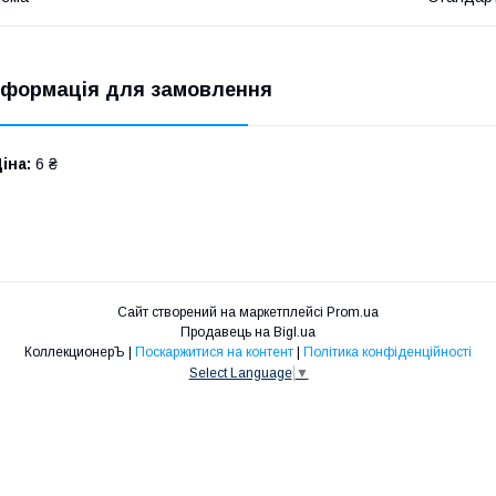
нформація для замовлення
іна:
6 ₴
Сайт створений на маркетплейсі
Prom.ua
Продавець на Bigl.ua
КоллекционерЪ |
Поскаржитися на контент
|
Політика конфіденційності
Select Language
▼