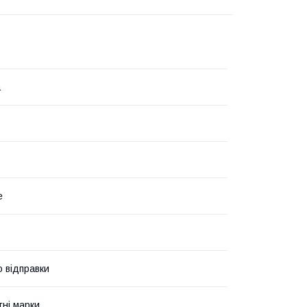
а
е
о відправки
ні марки