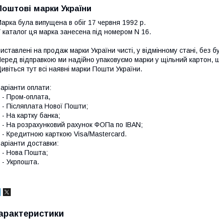
Поштові марки України
арка була випущена в обіг 17 червня 1992 р.
 каталог ця марка занесена під номером N 16.
иставлені на продаж марки України чисті, у відмінному стані, без б
еред відправкою ми надійно упаковуємо марки у щільний картон,
ивіться тут всі наявні
марки Пошти України.
аріанти оплати:
 Пром-оплата,
 Післяплата Нової Пошти;
 На картку банка;
 На розрахунковий рахунок ФОПа по IBAN;
 Кредитною карткою Visa/Mastercard.
аріанти доставки:
- Нова Пошта;
 Укрпошта.
арактеристики