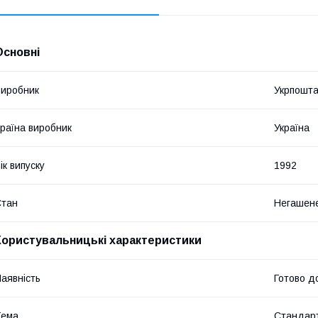
Основні
иробник
Укрпошт
раїна виробник
Україна
ік випуску
1992
Стан
Негашен
Користувальницькі характеристики
аявність
Готово д
Тема
Стандарт