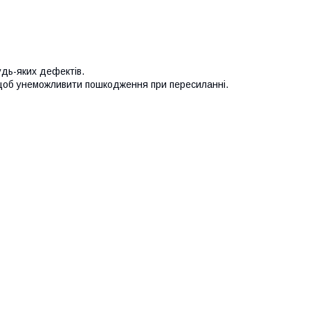
удь-яких дефектів.
 щоб унеможливити пошкодження при пересиланні.