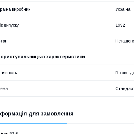
раїна виробник
Україна
ік випуску
1992
Стан
Негашен
Користувальницькі характеристики
аявність
Готово д
Тема
Стандарт
нформація для замовлення
іна:
52 ₴