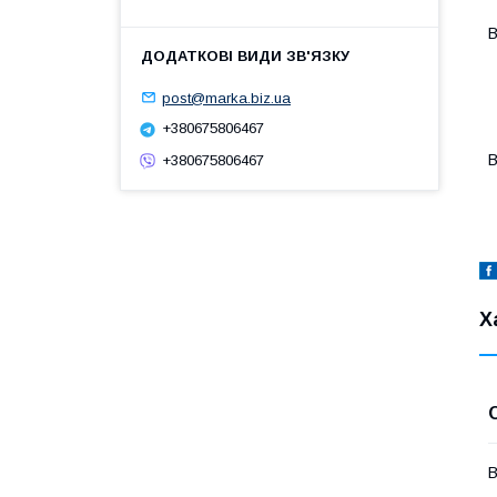
В
-
-
-
post@marka.biz.ua
-
+380675806467
-
В
+380675806467
-
Х
В