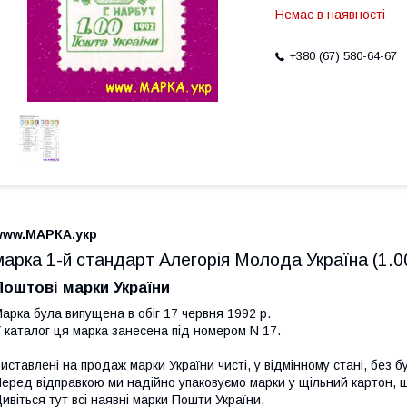
Немає в наявності
+380 (67) 580-64-67
www.МАРКА.укр
марка 1-й стандарт Алегорія Молода Україна (1.0
Поштові марки України
арка була випущена в обіг 17 червня 1992 р.
 каталог ця марка занесена під номером N 17.
иставлені на продаж марки України чисті, у відмінному стані, без б
еред відправкою ми надійно упаковуємо марки у щільний картон,
ивіться тут всі наявні
марки Пошти України.