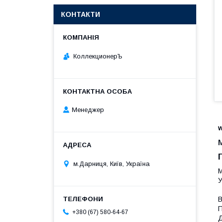
КОНТАКТИ
КоллекционерЪ
Менеджер
м.Дарниця, Київ, Україна
М
У
В
П
+380 (67) 580-64-67
Д