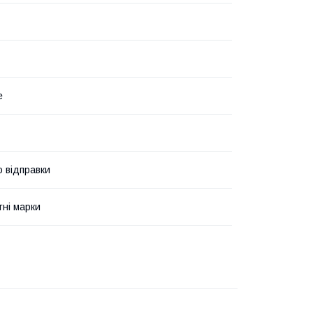
е
о відправки
ні марки