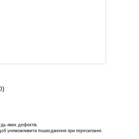
0)
удь-яких дефектів.
 щоб унеможливити пошкодження при пересиланні.