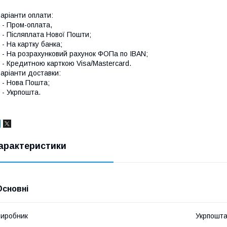
аріанти оплати:
 Пром-оплата,
 Післяплата Нової Пошти;
 На картку банка;
 На розрахунковий рахунок ФОПа по IBAN;
 Кредитною карткою Visa/Mastercard.
аріанти доставки:
- Нова Пошта;
 Укрпошта.
арактеристики
Основні
иробник
Укрпошт