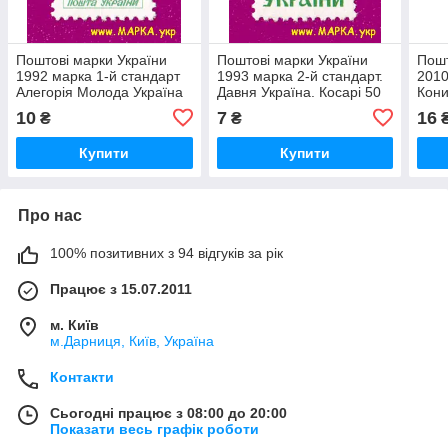
Поштові марки України
Поштові марки України
Пошт
1992 марка 1-й стандарт
1993 марка 2-й стандарт.
2010
Алегорія Молода Україна
Давня Україна. Косарі 50
Кон
(20.00)
10
7
16
₴
₴
Купити
Купити
Про нас
100% позитивних з 94 відгуків за рік
Працює з 15.07.2011
м. Київ
м.Дарниця, Київ, Україна
Контакти
Сьогодні працює з 08:00 до 20:00
Показати весь графік роботи