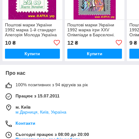
Поштові марки України
Поштові марки України
Пошт
1992 марка 1-й стандарт
1992 марка ігри XXV
1992
Алегорія Молода Україна
Олімпіади в Барселоні.
Олім
(20.00)
Стрибун із жердиною.
Гімн
10
12
9
₴
₴
₴
(4.00)
(5.0
Купити
Купити
Про нас
100% позитивних з 94 відгуків за рік
Працює з 15.07.2011
м. Київ
м.Дарниця, Київ, Україна
Контакти
Сьогодні працює з 08:00 до 20:00