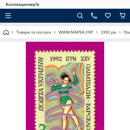
КоллекционерЪ
Товари та послуги
WWW.МАРКА.УКР
1992 рік
Пош