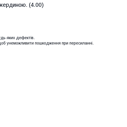
 жердиною. (4.00)
удь-яких дефектів.
 щоб унеможливити пошкодження при пересиланні.