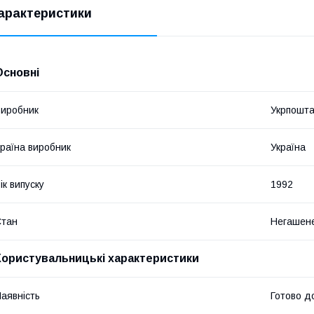
арактеристики
Основні
иробник
Укрпошт
раїна виробник
Україна
ік випуску
1992
Стан
Негашен
Користувальницькі характеристики
аявність
Готово д