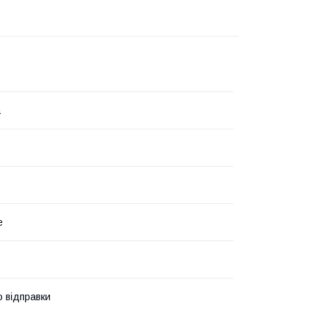
а
е
о відправки