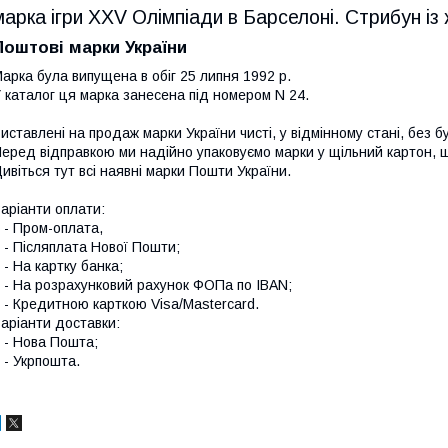
марка ігри XXV Олімпіади в Барселоні. Стрибун із
Поштові марки України
арка була випущена в обіг 25 липня 1992 р.
 каталог ця марка занесена під номером N 24.
иставлені на продаж марки України чисті, у відмінному стані, без б
еред відправкою ми надійно упаковуємо марки у щільний картон,
ивіться тут всі наявні
марки Пошти України.
аріанти оплати:
 Пром-оплата,
 Післяплата Нової Пошти;
 На картку банка;
 На розрахунковий рахунок ФОПа по IBAN;
 Кредитною карткою Visa/Mastercard.
аріанти доставки:
- Нова Пошта;
 Укрпошта.