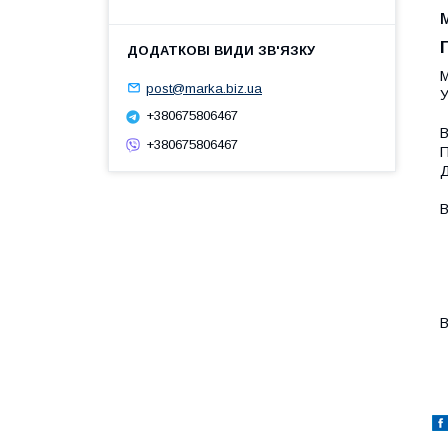
М
post@marka.biz.ua
У
+380675806467
В
+380675806467
П
Д
В
-
-
-
-
-
В
-