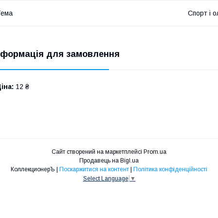
Тема
Спорт і о
нформація для замовлення
іна:
12 ₴
Сайт створений на маркетплейсі
Prom.ua
Продавець на Bigl.ua
КоллекционерЪ |
Поскаржитися на контент
|
Політика конфіденційності
Select Language
▼