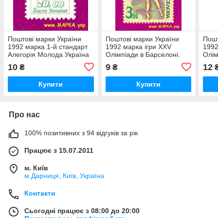
Поштові марки України
Поштові марки України
Пошт
1992 марка 1-й стандарт
1992 марка ігри XXV
1992
Алегорія Молода Україна
Олімпіади в Барселоні.
Олім
(20.00)
Гімнастка зі стрічкою.
Стри
10
9
12
₴
₴
(3.00)
(4.0
Купити
Купити
Про нас
100% позитивних з 94 відгуків за рік
Працює з 15.07.2011
м. Київ
м.Дарниця, Київ, Україна
Контакти
Сьогодні працює з 08:00 до 20:00