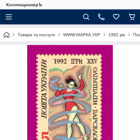
КоллекционерЪ
Товари та послуги
WWW.МАРКА.УКР
1992 рік
Пош