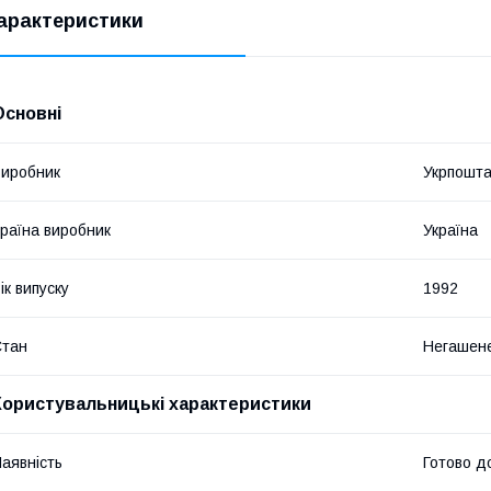
арактеристики
Основні
иробник
Укрпошт
раїна виробник
Україна
ік випуску
1992
Стан
Негашен
Користувальницькі характеристики
аявність
Готово д