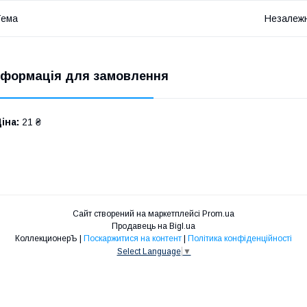
Тема
Незалежн
нформація для замовлення
іна:
21 ₴
Сайт створений на маркетплейсі
Prom.ua
Продавець на Bigl.ua
КоллекционерЪ |
Поскаржитися на контент
|
Політика конфіденційності
Select Language
▼