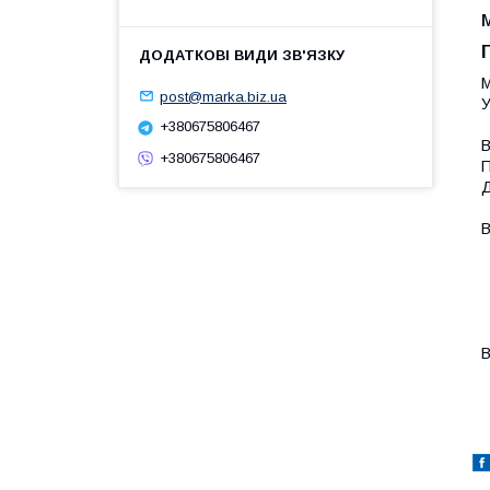
М
post@marka.biz.ua
У
+380675806467
В
+380675806467
П
Д
В
-
-
-
-
-
В
-