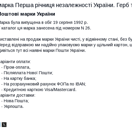
марка Перша річниця незалежності України. Герб 
Поштові марки України
арка була випущена в обіг 19 серпня 1992 р.
 каталог ця марка занесена під номером N 26.
иставлені на продаж марки України чисті, у відмінному стані, без б
еред відправкою ми надійно упаковуємо марки у щільний картон,
ивіться тут всі наявні
марки Пошти України.
аріанти оплати:
 Пром-оплата,
 Післяплата Нової Пошти;
 На картку банка;
 На розрахунковий рахунок ФОПа по IBAN;
 Кредитною карткою Visa/Mastercard.
аріанти доставки:
- Нова Пошта;
 Укрпошта.