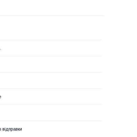
а
е
о відправки