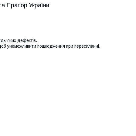
та Прапор України
удь-яких дефектів.
 щоб унеможливити пошкодження при пересиланні.