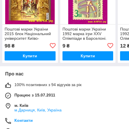
Поштові марки України
Поштові марки України
Пошт
2015 блок Національний
1992 марка ігри XXV
1992
університет Київо-
Олімпіади в Барселоні.
Олім
Могилянська академія.
Гімнастка зі стрічкою.
Стри
98
9
12
₴
₴
400 років
(3.00)
(4.0
Купити
Купити
Про нас
100% позитивних з 94 відгуків за рік
Працює з 15.07.2011
м. Київ
м.Дарниця, Київ, Україна
Контакти