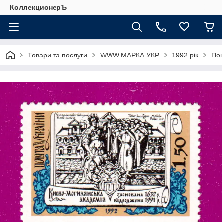
КоллекционерЪ
Товари та послуги
WWW.МАРКА.УКР
1992 рік
Пош