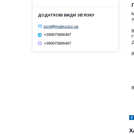
М
У
post@marka.biz.ua
В
+380675806467
П
Д
+380675806467
В
-
-
-
-
-
В
-
Х