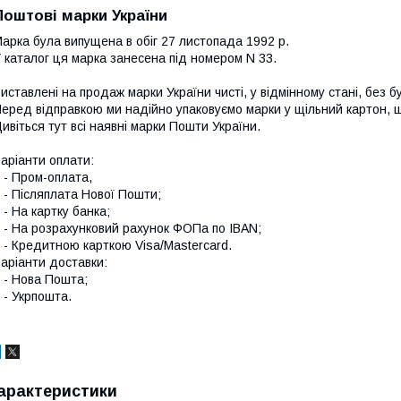
Поштові марки України
арка була випущена в обіг 27 листопада 1992 р.
 каталог ця марка занесена під номером N 33.
иставлені на продаж марки України чисті, у відмінному стані, без б
еред відправкою ми надійно упаковуємо марки у щільний картон,
ивіться тут всі наявні
марки Пошти України.
аріанти оплати:
 Пром-оплата,
 Післяплата Нової Пошти;
 На картку банка;
 На розрахунковий рахунок ФОПа по IBAN;
 Кредитною карткою Visa/Mastercard.
аріанти доставки:
- Нова Пошта;
 Укрпошта.
арактеристики