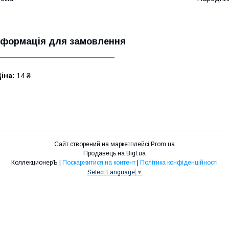
нформація для замовлення
іна:
14 ₴
Сайт створений на маркетплейсі
Prom.ua
Продавець на Bigl.ua
КоллекционерЪ |
Поскаржитися на контент
|
Політика конфіденційності
Select Language
▼