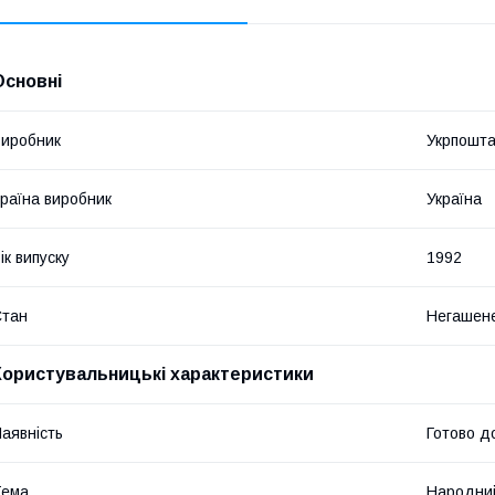
Основні
иробник
Укрпошт
раїна виробник
Україна
ік випуску
1992
Стан
Негашен
Користувальницькі характеристики
аявність
Готово д
Тема
Народни