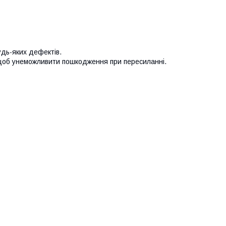
удь-яких дефектів.
 щоб унеможливити пошкодження при пересиланні.