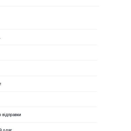
а
е
о відправки
й одяг