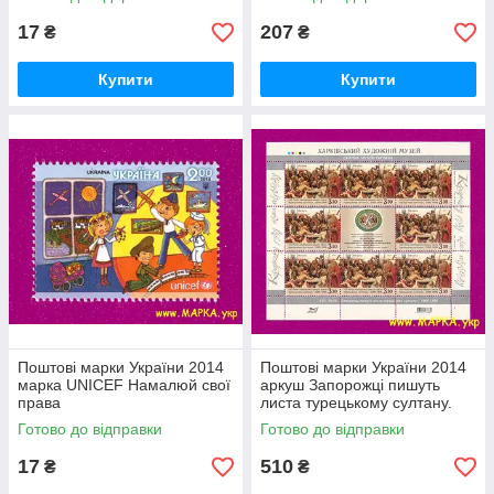
17
207
₴
₴
Купити
Купити
Поштові марки України 2014
Поштові марки України 2014
марка UNІCEF Намалюй свої
аркуш Запорожці пишуть
права
листа турецькому султану.
Ілля Рєпін. Живопис
Готово до відправки
Готово до відправки
17
510
₴
₴