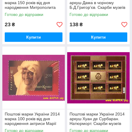
марка 150 років від дня
аркуш Дама в чорному
народження Митрополита
Б.Д.Григор'єв. Скарби музеїв
Василя Липківського
України
Готово до відправки
Готово до відправки
23
138
₴
₴
Купити
Купити
Поштові марки України 2014
Поштові марки України 2014
марка 100 років від дня
аркуш Хуан де Сурбаран.
народження актриси Марії
Натюрморт. Скарби музеїв
Капніст
України
Готово до відправки
Готово до відправки