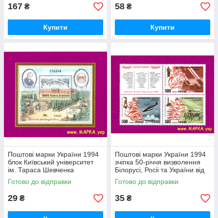
167
58
₴
₴
Купити
Купити
Поштові марки України 1994
Поштові марки України 1994
блок Київський університет
зчіпка 50-річчя визволення
ім. Тараса Шевченка
Білорусі, Росіі та України від
німецько-фашистських
Готово до відправки
Готово до відправки
загарбникі
29
35
₴
₴